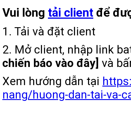
Vui lòng
tải client
để đượ
1. Tải và đặt client
2. Mở client, nhập link b
chiến báo vào đây]
và bấ
Xem hướng dẫn tại
https
nang/huong-dan-tai-va-c